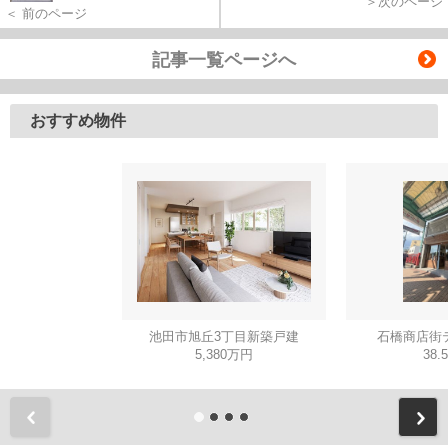
＞次のページ
＜ 前のページ
記事一覧ページへ
おすすめ物件
池田市旭丘3丁目新築戸建
石橋商店街
5,380万円
38.