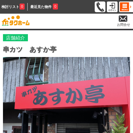
0
0
検討リスト
最近見た物件
お問合せ
店舗紹介
串カツ あすか亭