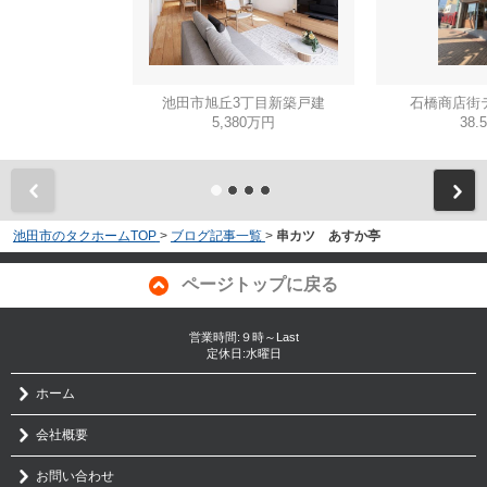
池田市旭丘3丁目新築戸建
石橋商店街
5,380万円
38.
池田市のタクホームTOP
>
ブログ記事一覧
>
串カツ あすか亭
ページトップに戻る
営業時間:９時～Last
定休日:水曜日
ホーム
会社概要
お問い合わせ