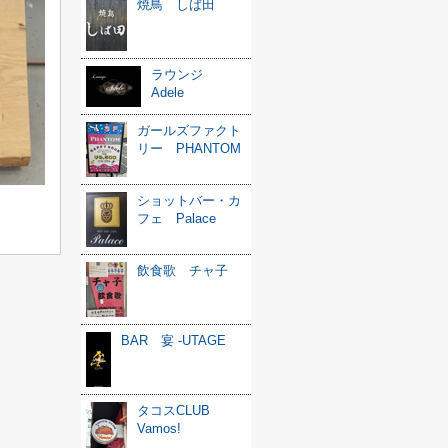
焼鳥 しば田
ラウンジ
Adele
ガールズファクト
リー PHANTOM
ショットバー・カ
フェ Palace
飲食歌 チャ子
BAR 宴 -UTAGE
タコスCLUB
Vamos!