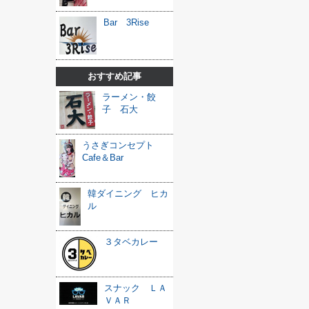
Bar 3Rise
おすすめ記事
ラーメン・餃
子 石大
うさぎコンセプト
Cafe＆Bar
韓ダイニング ヒカ
ル
３タベカレー
スナック ＬＡ
ＶＡＲ