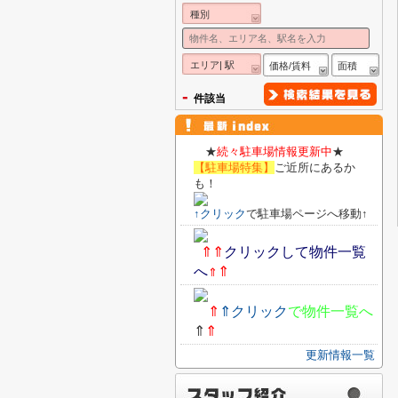
種別
エリア| 駅
価格/賃料
面積
-
件該当
★
続々駐車場情報更新中
★
【駐車場特集】
ご
近所にあるか
も！
↑
クリック
で駐車場ページへ移動↑
⇑⇑
クリックして物件一覧
へ
⇑
⇑
⇑
⇑
クリック
で物件一覧へ
⇑
⇑
更新情報一覧