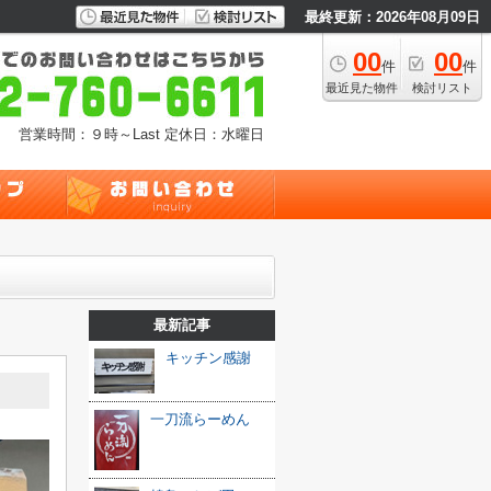
最終更新：2026年08月09日
00
00
件
件
最近見た物件
検討リスト
営業時間：９時～Last
定休日：水曜日
最新記事
キッチン感謝
一刀流らーめん