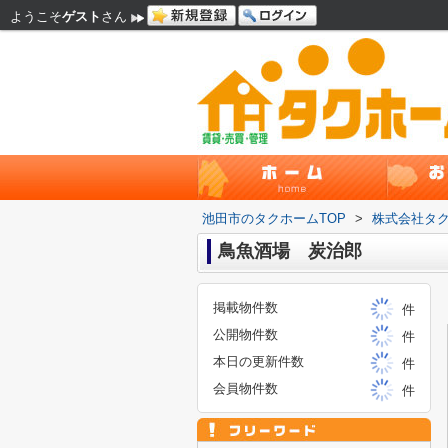
ようこそ
ゲスト
さん
池田市のタクホームTOP
>
株式会社タ
鳥魚酒場 炭治郎
掲載物件数
件
公開物件数
件
本日の更新件数
件
会員物件数
件