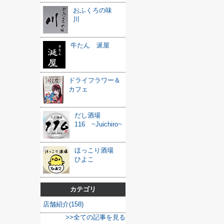
おふくろの味
川
牛たん 涎屋
ドライフラワー＆
カフェ
だし酒場
116 ~Juichiro~
ほっこり酒場
ひよこ
カテゴリ
店舗紹介(158)
>>全ての記事を見る