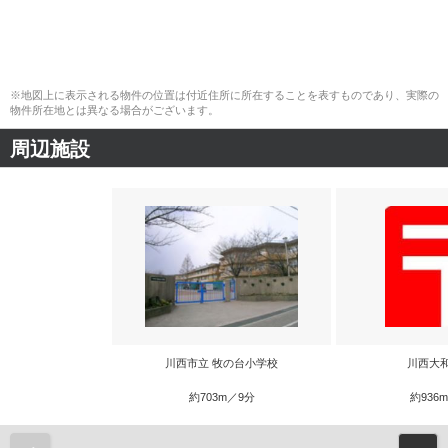
※地図上に表示される物件の位置は付近住所に所在することを表すものであり、実際の
物件所在地とは異なる場合がございます。
周辺施設
川西市立 牧の台小学校
川西大
約703m／9分
約936