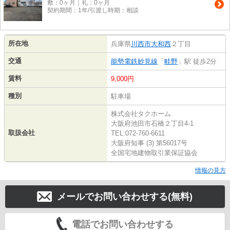
敷：0ヶ月｜礼：0ヶ月
契約期間：1年/引渡し時期：相談
所在地
兵庫県
川西市
大和西
２丁目
交通
能勢電鉄妙見線
「
畦野
」駅 徒歩2分
賃料
9,000円
種別
駐車場
株式会社タクホーム
大阪府池田市石橋２丁目4-1
取扱会社
TEL:072-760-6611
大阪府知事 (3) 第56017号
全国宅地建物取引業保証協会
情報の見方
メールでお問い合わせする(無料)
電話でお問い合わせする