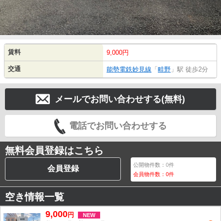
賃料
9,000円
交通
能勢電鉄妙見線
「
畦野
」駅 徒歩2分
メールでお問い合わせする(無料)
電話でお問い合わせする
無料会員登録はこちら
公開物件数：
0
件
会員登録
会員物件数：
0
件
空き情報一覧
9,000
円
NEW