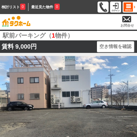
0
0
検討リスト
最近見た物件
お問合せ
駅前パーキング（
1
物件）
賃料
9,000円
空き情報を確認