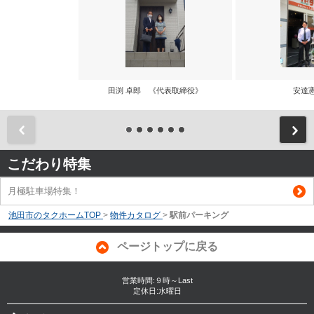
田渕 卓郎 《代表取締役》
安達
前
こだわり特集
月極駐車場特集！
池田市のタクホームTOP
>
物件カタログ
>
駅前パーキング
ページトップに戻る
営業時間:９時～Last
定休日:水曜日