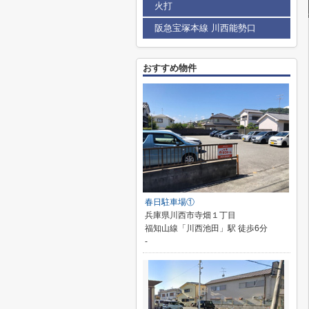
火打
阪急宝塚本線 川西能勢口
おすすめ物件
春日駐車場①
兵庫県川西市寺畑１丁目
福知山線「川西池田」駅 徒歩6分
-