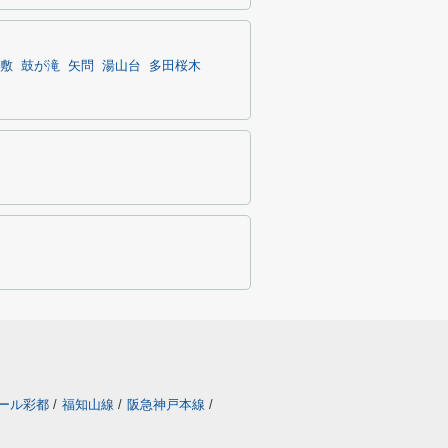
敷
鼓が滝
矢問
湯山台
多田桜木
ール彩都
/
福知山線
/
阪急神戸本線
/