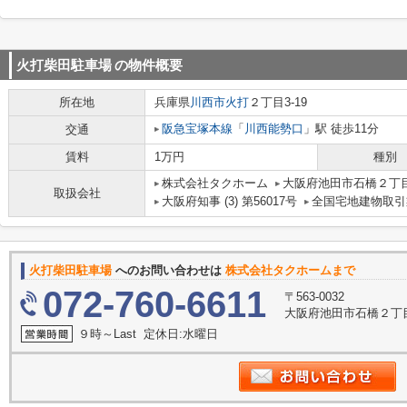
火打柴田駐車場
の物件概要
所在地
兵庫県
川西市
火打
２丁目3-19
阪急宝塚本線
「
川西能勢口
」駅 徒歩11分
交通
賃料
1万円
種別
株式会社タクホーム
大阪府池田市石橋２丁目
取扱会社
大阪府知事 (3) 第56017号
全国宅地建物取引
火打柴田駐車場
へのお問い合わせは
株式会社タクホームまで
072-760-6611
〒563-0032
大阪府池田市石橋２丁目
９時～Last 定休日:水曜日