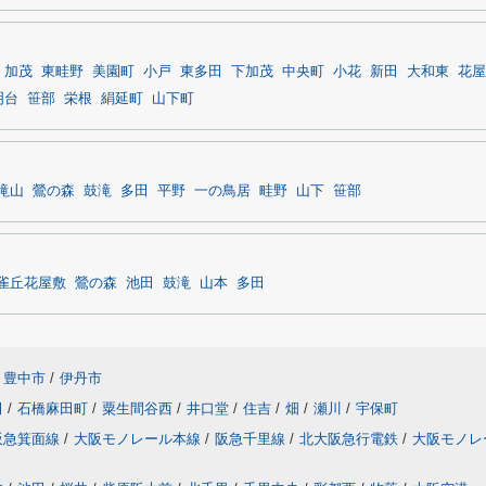
加茂
東畦野
美園町
小戸
東多田
下加茂
中央町
小花
新田
大和東
花屋
明台
笹部
栄根
絹延町
山下町
滝山
鶯の森
鼓滝
多田
平野
一の鳥居
畦野
山下
笹部
雀丘花屋敷
鶯の森
池田
鼓滝
山本
多田
豊中市
/
伊丹市
田
/
石橋麻田町
/
粟生間谷西
/
井口堂
/
住吉
/
畑
/
瀬川
/
宇保町
阪急箕面線
/
大阪モノレール本線
/
阪急千里線
/
北大阪急行電鉄
/
大阪モノレ