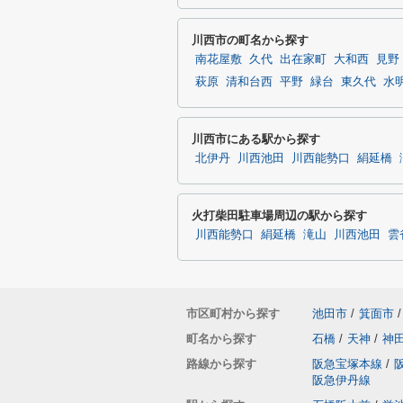
川西市の町名から探す
南花屋敷
久代
出在家町
大和西
見野
萩原
清和台西
平野
緑台
東久代
水
川西市にある駅から探す
北伊丹
川西池田
川西能勢口
絹延橋
火打柴田駐車場周辺の駅から探す
川西能勢口
絹延橋
滝山
川西池田
雲
市区町村から探す
池田市
/
箕面市
/
町名から探す
石橋
/
天神
/
神
路線から探す
阪急宝塚本線
/
阪急伊丹線