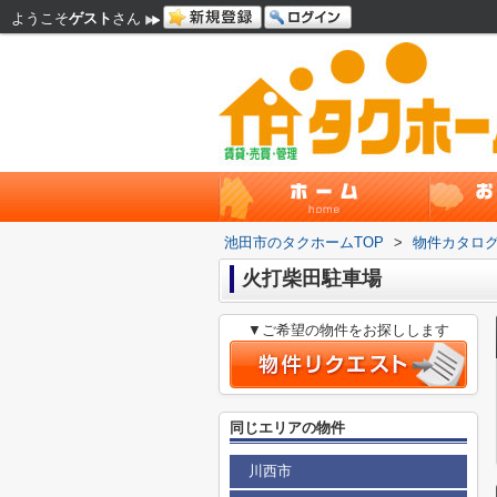
ようこそ
ゲスト
さん
池田市のタクホームTOP
>
物件カタロ
火打柴田駐車場
▼ご希望の物件をお探しします
同じエリアの物件
川西市