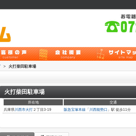
グ
>
火打柴田駐車場
火打柴田駐車場
所在地
交通
兵庫県
川西市
火打
２丁目3-19
阪急宝塚本線
「
川西能勢口
」駅 徒歩11分