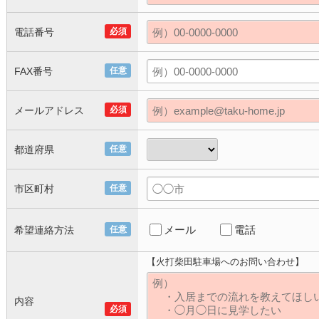
電話番号
必須
FAX番号
任意
メールアドレス
必須
都道府県
任意
市区町村
任意
メール
電話
希望連絡方法
任意
【火打柴田駐車場へのお問い合わせ】
内容
必須