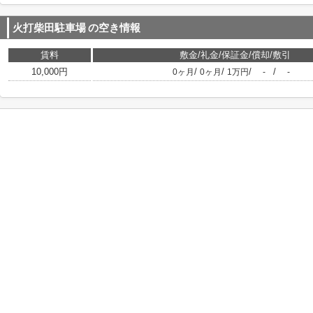
火打柴田駐車場
の空き情報
賃料
敷金/礼金/保証金/償却/敷引
10,000円
/
/
/
/
0ヶ月
0ヶ月
1万円
-
-