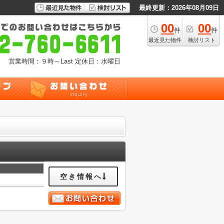
最終更新：2026年08月09日
00
00
件
件
最近見た物件
検討リスト
営業時間：９時～Last
定休日：水曜日
空き情報へ