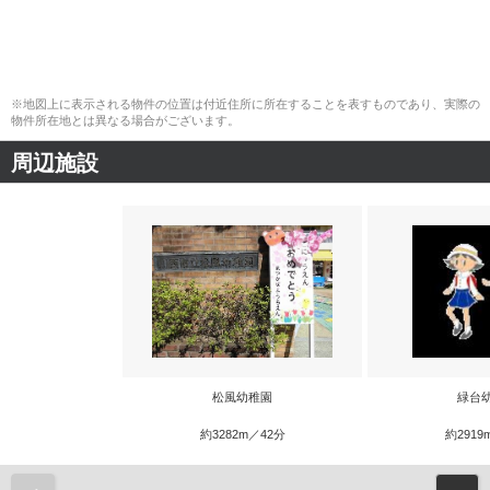
※地図上に表示される物件の位置は付近住所に所在することを表すものであり、実際の
物件所在地とは異なる場合がございます。
周辺施設
松風幼稚園
緑台
約3282m／42分
約2919