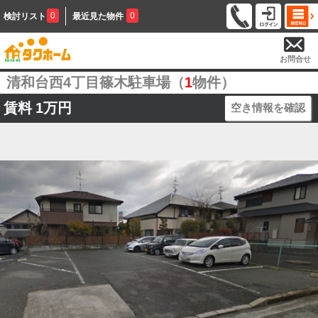
0
0
検討リスト
最近見た物件
お問合せ
清和台西4丁目篠木駐車場（
1
物件）
賃料
1万円
空き情報を確認