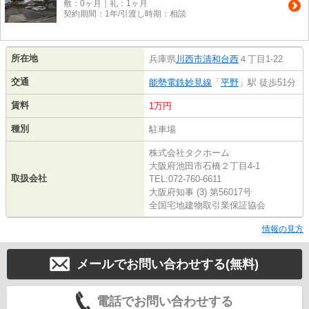
敷：0ヶ月｜礼：1ヶ月
契約期間：1年/引渡し時期：相談
所在地
兵庫県
川西市
清和台西
４丁目1-22
交通
能勢電鉄妙見線
「
平野
」駅 徒歩51分
賃料
1万円
種別
駐車場
株式会社タクホーム
大阪府池田市石橋２丁目4-1
取扱会社
TEL:072-760-6611
大阪府知事 (3) 第56017号
全国宅地建物取引業保証協会
情報の見方
メールでお問い合わせする(無料)
電話でお問い合わせする