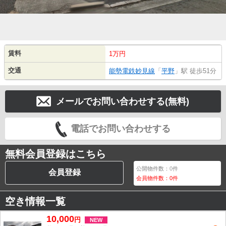
賃料
1万円
交通
能勢電鉄妙見線
「
平野
」駅 徒歩51分
メールでお問い合わせする(無料)
電話でお問い合わせする
無料会員登録はこちら
公開物件数：
0
件
会員登録
会員物件数：
0
件
空き情報一覧
10,000
円
NEW