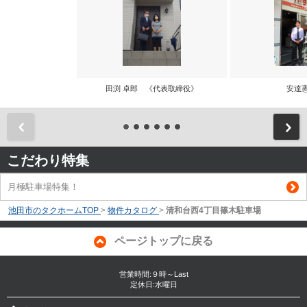
田渕 卓郎 《代表取締役》
安達
前
こだわり特集
月極駐車場特集！
池田市のタクホームTOP
>
物件カタログ
>
清和台西4丁目篠木駐車場
ページトップに戻る
営業時間:９時～Last
定休日:水曜日