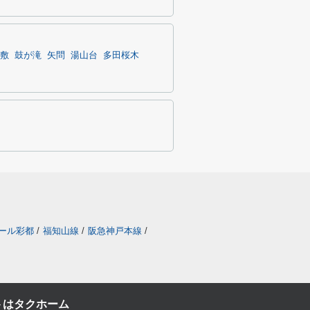
敷
鼓が滝
矢問
湯山台
多田桜木
ール彩都
/
福知山線
/
阪急神戸本線
/
トはタクホーム