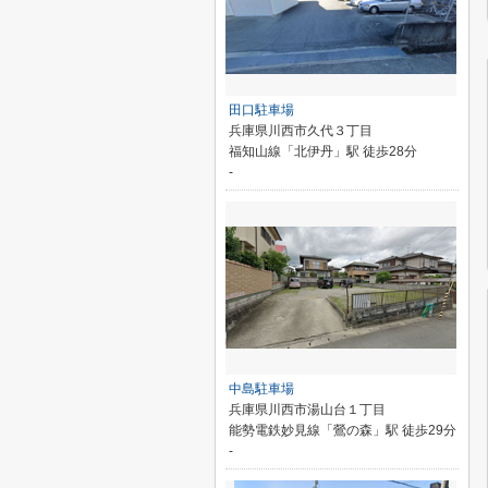
田口駐車場
兵庫県川西市久代３丁目
福知山線「北伊丹」駅 徒歩28分
-
中島駐車場
兵庫県川西市湯山台１丁目
能勢電鉄妙見線「鶯の森」駅 徒歩29分
-