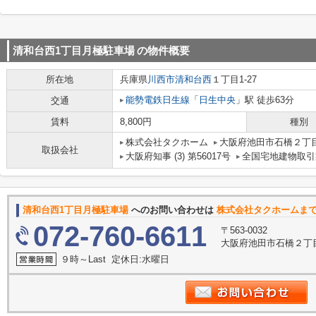
清和台西1丁目月極駐車場
の物件概要
所在地
兵庫県
川西市
清和台西
１丁目1-27
能勢電鉄日生線
「
日生中央
」駅 徒歩63分
交通
賃料
8,800円
種別
株式会社タクホーム
大阪府池田市石橋２丁目
取扱会社
大阪府知事 (3) 第56017号
全国宅地建物取引
清和台西1丁目月極駐車場
へのお問い合わせは
株式会社タクホームま
072-760-6611
〒563-0032
大阪府池田市石橋２丁目
９時～Last 定休日:水曜日