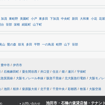
加茂
東畦野
美園町
小戸
東多田
下加茂
中央町
新田
大和東
小花
花屋
明台
笹部
栄根
絹延町
山下町
滝山
鶯の森
鼓滝
多田
平野
一の鳥居
畦野
山下
笹部
豊中市
/
伊丹市
田
/
石橋麻田町
/
粟生間谷西
/
井口堂
/
住吉
/
畑
/
瀬川
/
宇保町
阪急箕面線
/
大阪モノレール本線
/
阪急千里線
/
北大阪急行電鉄
/
大阪モノレ
池
/
池田
/
桜井
/
柴原阪大前
/
北千里
/
千里中央
/
彩都西
/
牧落
/
大阪空港
池田市・石橋の賃貸店舗・テナン
め
お問い合わせ