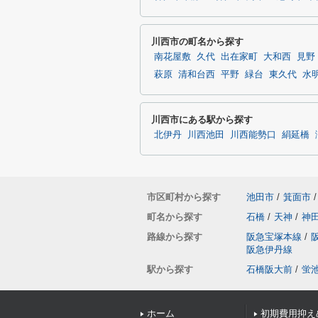
川西市の町名から探す
南花屋敷
久代
出在家町
大和西
見野
萩原
清和台西
平野
緑台
東久代
水
川西市にある駅から探す
北伊丹
川西池田
川西能勢口
絹延橋
市区町村から探す
池田市
/
箕面市
/
町名から探す
石橋
/
天神
/
神
路線から探す
阪急宝塚本線
/
阪急伊丹線
駅から探す
石橋阪大前
/
蛍
ホーム
初期費用抑え