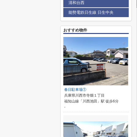
清和台西
能勢電鉄日生線 日生中央
おすすめ物件
春日駐車場①
兵庫県川西市寺畑１丁目
福知山線「川西池田」駅 徒歩6分
-