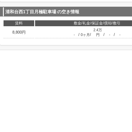
清和台西1丁目月極駐車場
の空き情報
賃料
敷金/礼金/保証金/償却/敷引
2.4万
8,800円
/
/
/
/
-
0ヶ月
円
-
-