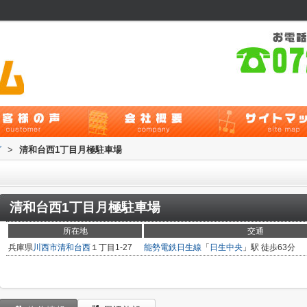
グ
>
清和台西1丁目月極駐車場
清和台西1丁目月極駐車場
所在地
交通
兵庫県
川西市
清和台西
１丁目1-27
能勢電鉄日生線
「
日生中央
」駅 徒歩63分