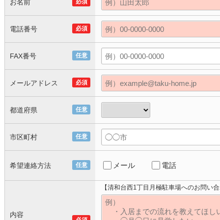
お名前
必須
電話番号
必須
FAX番号
任意
メールアドレス
必須
都道府県
任意
市区町村
任意
メール
電話
希望連絡方法
任意
【清和台西1丁目月極駐車場へのお問い合
内容