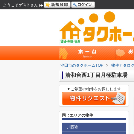
ようこそ
ゲスト
さん
池田市のタクホームTOP
>
物件カタロ
清和台西1丁目月極駐車場
▼ご希望の物件をお探しします
同じエリアの物件
川西市