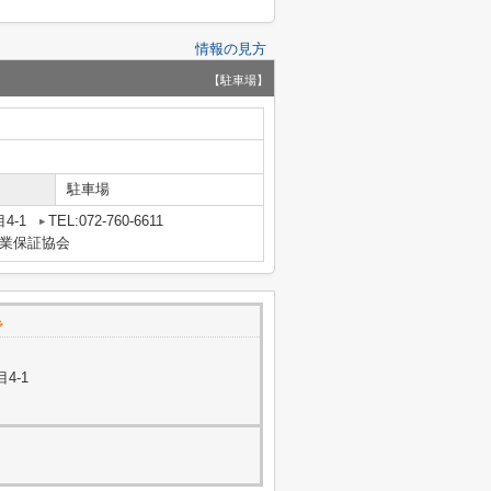
情報の見方
【駐車場】
駐車場
4-1
TEL:072-760-6611
業保証協会
で
4-1