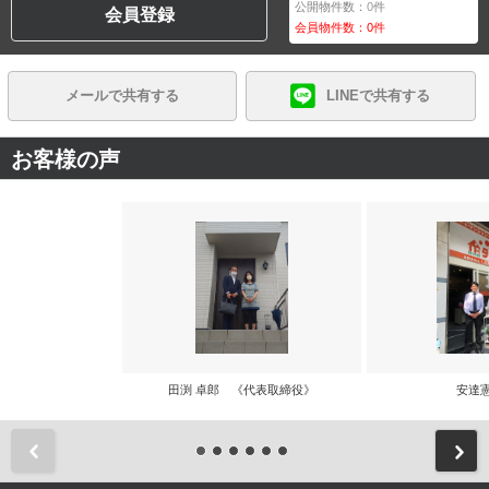
公開物件数：
0
件
会員登録
会員物件数：
0
件
メールで共有する
LINEで共有する
お客様の声
田渕 卓郎 《代表取締役》
安達
前