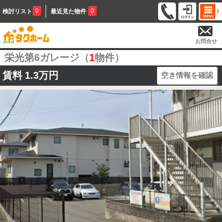
0
0
検討リスト
最近見た物件
お問合せ
栄光第6ガレージ（
1
物件）
賃料
1.3万円
空き情報を確認