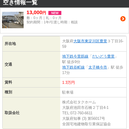
空き情報一覧
13,000
円
NEW
敷：0ヶ月｜礼：0ヶ月
契約期間：1年/引渡し時期：相談
大阪府
大阪市東淀川区
豊里
３丁目16-
所在地
59
地下鉄今里筋線
「
だいどう豊里
」
駅 徒歩9分
交通
地下鉄谷町線
「
太子橋今市
」駅 徒歩
17分
賃料
1.3万円
種別
駐車場
株式会社タクホーム
大阪府池田市石橋２丁目4-1
取扱会社
TEL:072-760-6611
大阪府知事 (3) 第56017号
全国宅地建物取引業保証協会