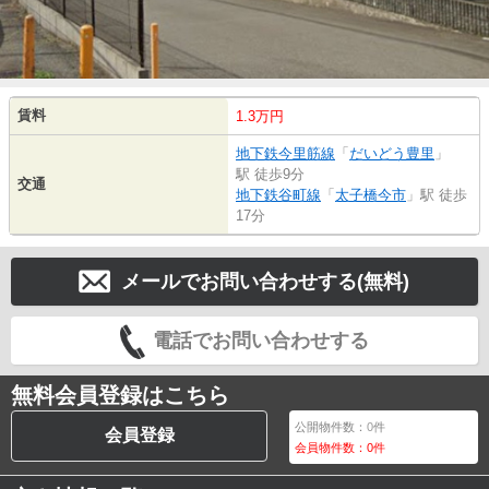
賃料
1.3万円
地下鉄今里筋線
「
だいどう豊里
」
駅 徒歩9分
交通
地下鉄谷町線
「
太子橋今市
」駅 徒歩
17分
メールでお問い合わせする(無料)
電話でお問い合わせする
無料会員登録はこちら
公開物件数：
0
件
会員登録
会員物件数：
0
件