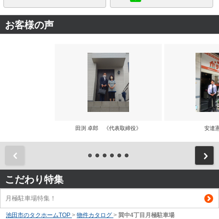
お客様の声
田渕 卓郎 《代表取締役》
安達
前
こだわり特集
月極駐車場特集！
池田市のタクホームTOP
>
物件カタログ
>
巽中4丁目月極駐車場