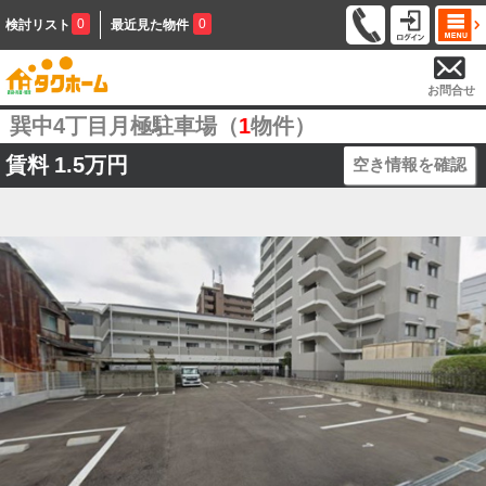
0
0
検討リスト
最近見た物件
お問合せ
巽中4丁目月極駐車場（
1
物件）
賃料
1.5万円
空き情報を確認