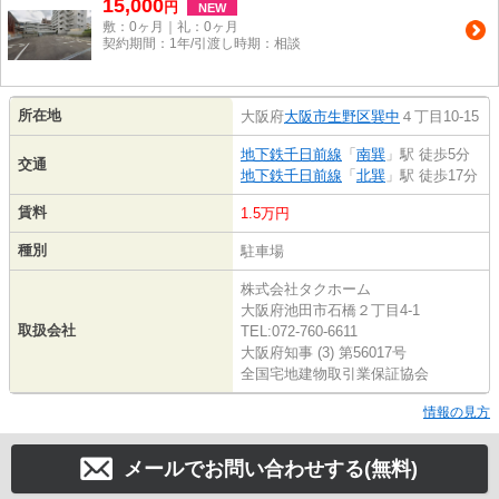
15,000
円
NEW
敷：0ヶ月｜礼：0ヶ月
契約期間：1年/引渡し時期：相談
所在地
大阪府
大阪市生野区
巽中
４丁目10-15
地下鉄千日前線
「
南巽
」駅 徒歩5分
交通
地下鉄千日前線
「
北巽
」駅 徒歩17分
賃料
1.5万円
種別
駐車場
株式会社タクホーム
大阪府池田市石橋２丁目4-1
取扱会社
TEL:072-760-6611
大阪府知事 (3) 第56017号
全国宅地建物取引業保証協会
情報の見方
メールでお問い合わせする(無料)