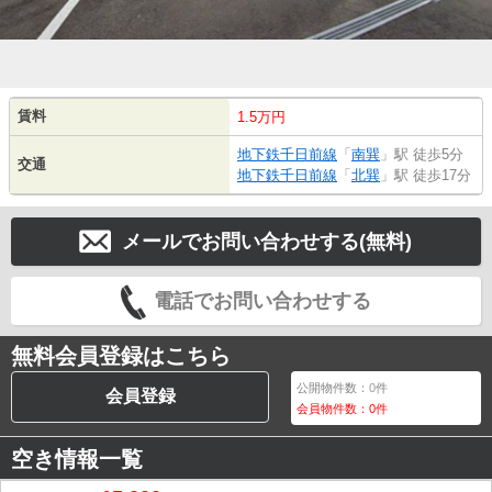
賃料
1.5万円
地下鉄千日前線
「
南巽
」駅 徒歩5分
交通
地下鉄千日前線
「
北巽
」駅 徒歩17分
メールでお問い合わせする(無料)
電話でお問い合わせする
無料会員登録はこちら
公開物件数：
0
件
会員登録
会員物件数：
0
件
空き情報一覧