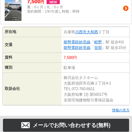
7,500
円
NEW
敷：0ヶ月｜礼：0ヶ月
契約期間：1年/引渡し時期：即時
所在地
兵庫県
川西市
大和西
２丁目
能勢電鉄妙見線
「
畦野
」駅 徒歩4分
交通
能勢電鉄妙見線
「
笹部
」駅 徒歩15分
賃料
7,500円
種別
駐車場
株式会社タクホーム
大阪府池田市石橋２丁目4-1
取扱会社
TEL:072-760-6611
大阪府知事 (3) 第56017号
全国宅地建物取引業保証協会
情報の見方
メールでお問い合わせする(無料)