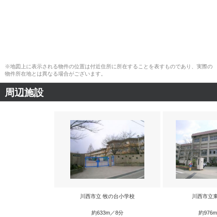
※地図上に表示される物件の位置は付近住所に所在することを表すものであり、実際の
物件所在地とは異なる場合がございます。
周辺施設
川西市立 牧の台小学校
川西市立
約633m／8分
約976