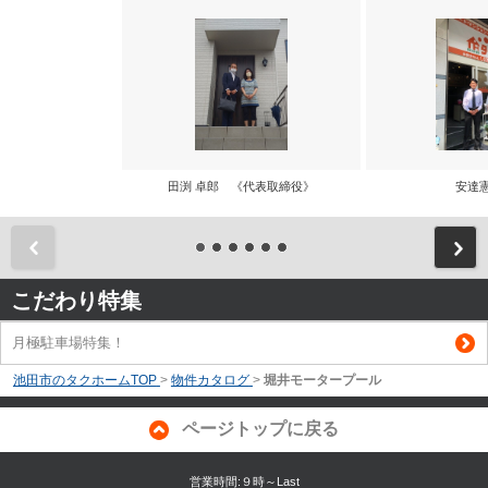
田渕 卓郎 《代表取締役》
安達
前
こだわり特集
月極駐車場特集！
池田市のタクホームTOP
>
物件カタログ
>
堀井モータープール
ページトップに戻る
営業時間:９時～Last