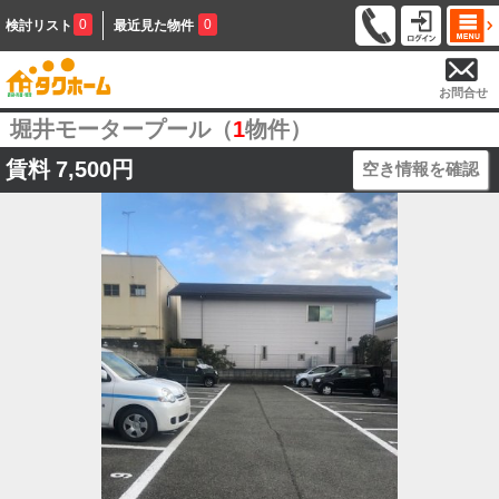
0
0
検討リスト
最近見た物件
お問合せ
堀井モータープール（
1
物件）
賃料
7,500円
空き情報を確認