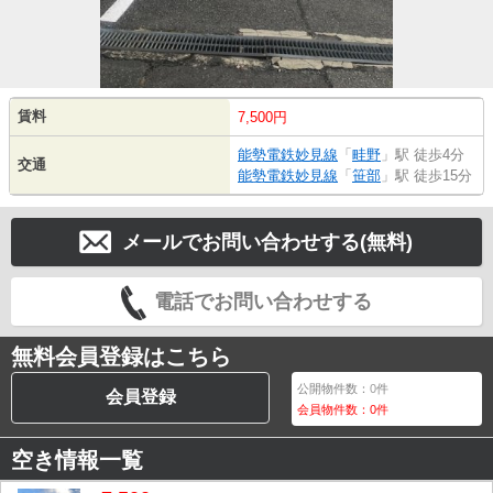
賃料
7,500円
能勢電鉄妙見線
「
畦野
」駅 徒歩4分
交通
能勢電鉄妙見線
「
笹部
」駅 徒歩15分
メールでお問い合わせする(無料)
電話でお問い合わせする
無料会員登録はこちら
公開物件数：
0
件
会員登録
会員物件数：
0
件
空き情報一覧