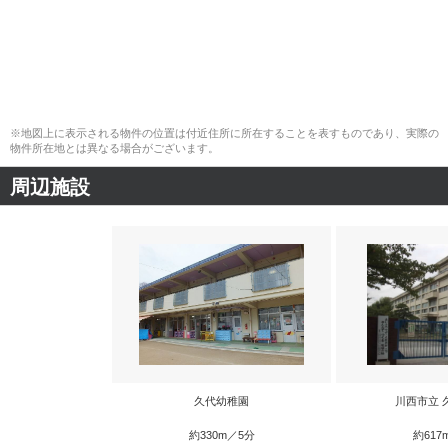
※地図上に表示される物件の位置は付近住所に所在することを表すものであり、実際の
物件所在地とは異なる場合がございます。
周辺施設
久代幼稚園
川西市立 
約330m／5分
約617