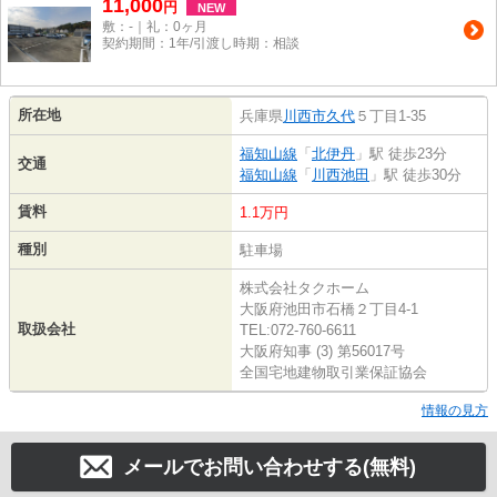
11,000
円
NEW
敷：-｜礼：0ヶ月
契約期間：1年/引渡し時期：相談
所在地
兵庫県
川西市
久代
５丁目1-35
福知山線
「
北伊丹
」駅 徒歩23分
交通
福知山線
「
川西池田
」駅 徒歩30分
賃料
1.1万円
種別
駐車場
株式会社タクホーム
大阪府池田市石橋２丁目4-1
取扱会社
TEL:072-760-6611
大阪府知事 (3) 第56017号
全国宅地建物取引業保証協会
情報の見方
メールでお問い合わせする(無料)