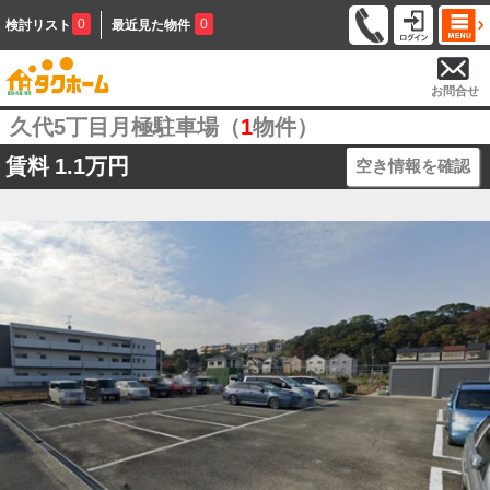
0
0
検討リスト
最近見た物件
お問合せ
久代5丁目月極駐車場（
1
物件）
賃料
1.1万円
空き情報を確認