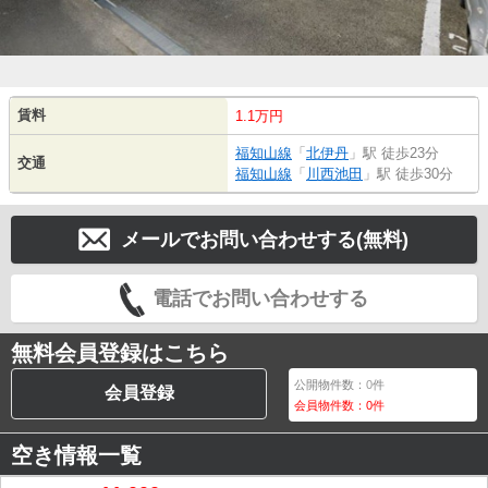
賃料
1.1万円
福知山線
「
北伊丹
」駅 徒歩23分
交通
福知山線
「
川西池田
」駅 徒歩30分
メールでお問い合わせする(無料)
電話でお問い合わせする
無料会員登録はこちら
公開物件数：
0
件
会員登録
会員物件数：
0
件
空き情報一覧