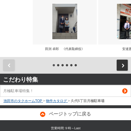
田渕 卓郎 《代表取締役》
安達
前
こだわり特集
月極駐車場特集！
池田市のタクホームTOP
>
物件カタログ
>
久代5丁目月極駐車場
ページトップに戻る
営業時間:９時～Last