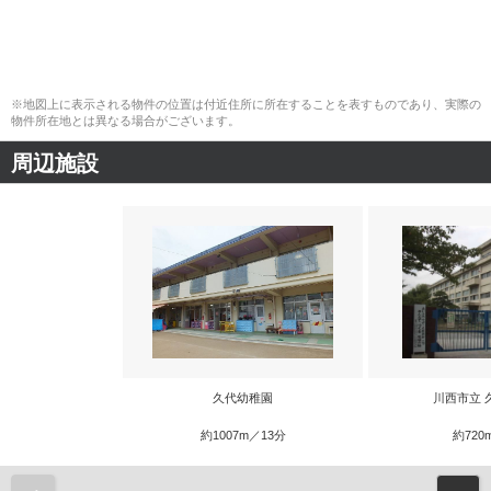
※地図上に表示される物件の位置は付近住所に所在することを表すものであり、実際の
物件所在地とは異なる場合がございます。
周辺施設
久代幼稚園
川西市立 
約1007m／13分
約720