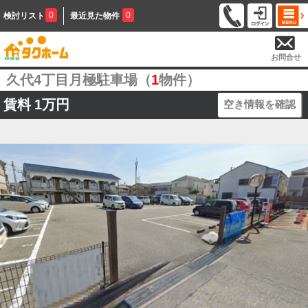
0
0
検討リスト
最近見た物件
お問合せ
久代4丁目月極駐車場（
1
物件）
賃料
1万円
空き情報を確認