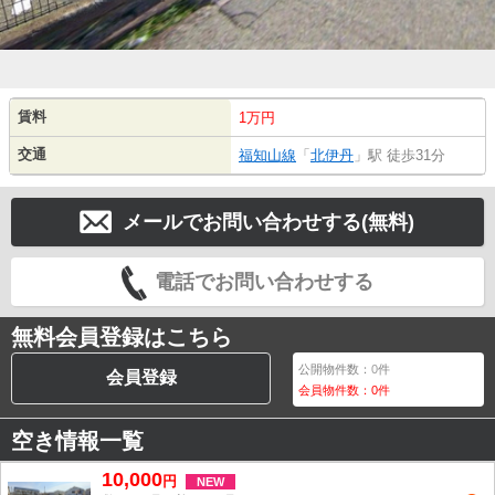
賃料
1万円
交通
福知山線
「
北伊丹
」駅 徒歩31分
メールでお問い合わせする(無料)
電話でお問い合わせする
無料会員登録はこちら
公開物件数：
0
件
会員登録
会員物件数：
0
件
空き情報一覧
10,000
円
NEW