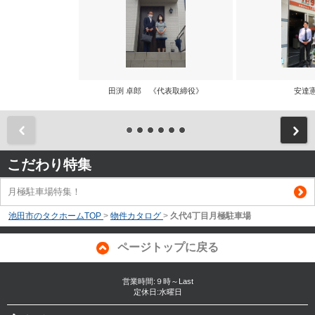
田渕 卓郎 《代表取締役》
安達
前
こだわり特集
月極駐車場特集！
池田市のタクホームTOP
>
物件カタログ
>
久代4丁目月極駐車場
ページトップに戻る
営業時間:９時～Last
定休日:水曜日