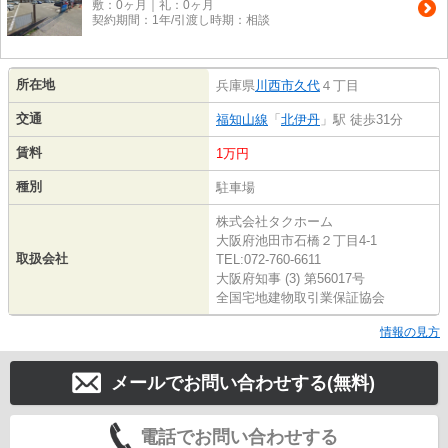
敷：0ヶ月｜礼：0ヶ月
契約期間：1年/引渡し時期：相談
所在地
兵庫県
川西市
久代
４丁目
交通
福知山線
「
北伊丹
」駅 徒歩31分
賃料
1万円
種別
駐車場
株式会社タクホーム
大阪府池田市石橋２丁目4-1
取扱会社
TEL:072-760-6611
大阪府知事 (3) 第56017号
全国宅地建物取引業保証協会
情報の見方
メールでお問い合わせする(無料)
電話でお問い合わせする