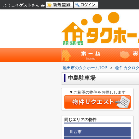
ようこそ
ゲスト
さん
池田市のタクホームTOP
>
物件カタロ
中島駐車場
▼ご希望の物件をお探しします
同じエリアの物件
川西市