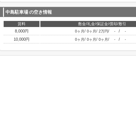
中島駐車場
の空き情報
賃料
敷金/礼金/保証金/償却/敷引
8,000円
/
/
/
/
0ヶ月
0ヶ月
2万円
-
-
10,000円
/
/
/
/
0ヶ月
0ヶ月
0ヶ月
-
-