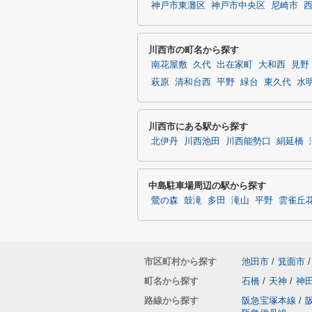
神戸市東灘区
神戸市中央区
尼崎市
川西市の町名から探す
南花屋敷
久代
出在家町
大和西
見野
萩原
清和台西
平野
緑台
東久代
水
川西市にある駅から探す
北伊丹
川西池田
川西能勢口
絹延橋
中島駐車場周辺の駅から探す
鶯の森
鼓滝
多田
滝山
平野
雲雀丘
市区町村から探す
池田市
/
箕面市
/
町名から探す
石橋
/
天神
/
神
路線から探す
阪急宝塚本線
/