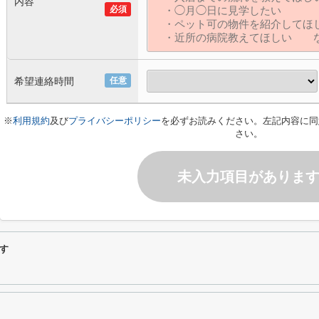
内容
必須
希望連絡時間
任意
※
利用規約
及び
プライバシーポリシー
を必ずお読みください。左記内容に同
さい。
未入力項目がありま
す