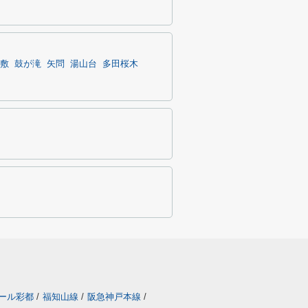
敷
鼓が滝
矢問
湯山台
多田桜木
ール彩都
/
福知山線
/
阪急神戸本線
/