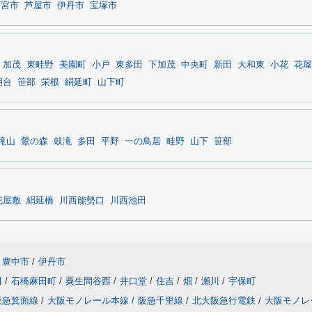
西宮市
芦屋市
伊丹市
宝塚市
加茂
東畦野
美園町
小戸
東多田
下加茂
中央町
新田
大和東
小花
花屋
明台
笹部
栄根
絹延町
山下町
滝山
鶯の森
鼓滝
多田
平野
一の鳥居
畦野
山下
笹部
花屋敷
絹延橋
川西能勢口
川西池田
豊中市
/
伊丹市
田
/
石橋麻田町
/
粟生間谷西
/
井口堂
/
住吉
/
畑
/
瀬川
/
宇保町
阪急箕面線
/
大阪モノレール本線
/
阪急千里線
/
北大阪急行電鉄
/
大阪モノレ