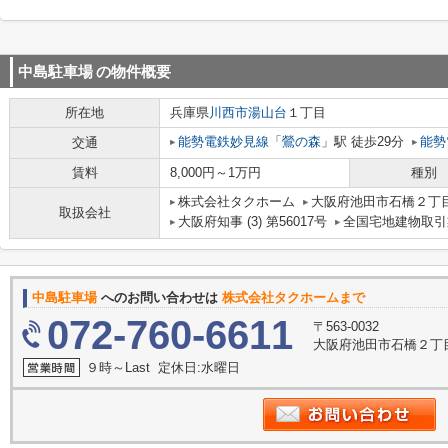
中島駐車場
の物件概要
所在地
兵庫県
川西市
湯山台
１丁目
能勢電鉄妙見線
「
鶯の森
」駅 徒歩29分
能勢
交通
賃料
8,000円～1万円
種別
株式会社タクホーム
大阪府池田市石橋２丁目
取扱会社
大阪府知事 (3) 第56017号
全国宅地建物取引
中島駐車場
へのお問い合わせは
株式会社タクホームまで
072-760-6611
〒563-0032
大阪府池田市石橋２丁目
９時～Last 定休日:水曜日