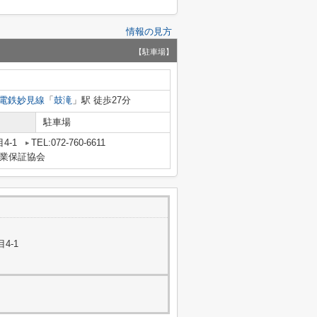
情報の見方
【駐車場】
電鉄妙見線
「
鼓滝
」駅 徒歩27分
駐車場
4-1
TEL:072-760-6611
業保証協会
4-1