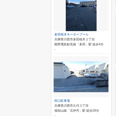
多田桜木モータープール
兵庫県川西市多田桜木２丁目
能勢電鉄妙見線「多田」駅 徒歩4分
-
田口駐車場
兵庫県川西市久代３丁目
福知山線「北伊丹」駅 徒歩28分
-