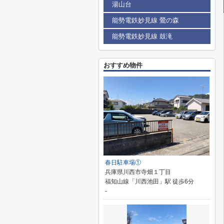
湯山台
能勢電鉄妙見線 鶯の森
能勢電鉄妙見線 鼓滝
おすすめ物件
春日駐車場①
兵庫県川西市寺畑１丁目
福知山線「川西池田」駅 徒歩6分
-