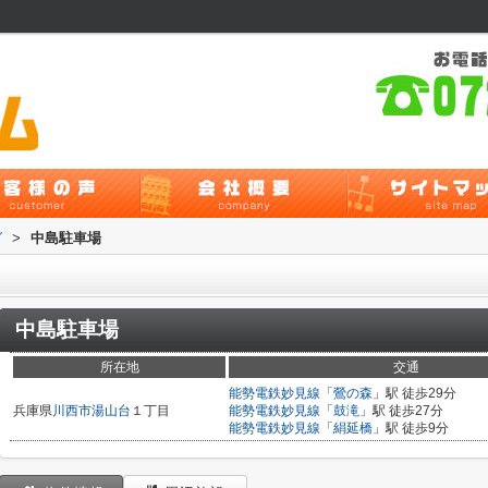
グ
>
中島駐車場
中島駐車場
所在地
交通
能勢電鉄妙見線
「
鶯の森
」駅 徒歩29分
兵庫県
川西市
湯山台
１丁目
能勢電鉄妙見線
「
鼓滝
」駅 徒歩27分
能勢電鉄妙見線
「
絹延橋
」駅 徒歩9分