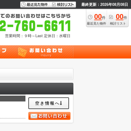
最終更新：2026年08月08日
00
00
件
件
最近見た物件
検討リスト
営業時間：９時～Last
定休日：水曜日
空き情報へ