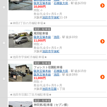
阪急宝塚本線
「
石橋阪大前
」駅 徒歩23分
10,000円
間取:
-/-
敷金/礼金:
0ヶ月/1ヶ月
大阪府
池田市
宇保町
11-19
★神田2丁目の月極駐車場★
賃貸｜駐車場
尾田駐車場
阪急宝塚本線
「
池田
」駅 徒歩10分
11,000円
間取:
-/-
敷金/礼金:
0ヶ月/1ヶ月
大阪府
池田市
宇保町
★池田市宇保町月極駐車場★
賃貸｜駐車場
フォレスト荘園駐車場
阪急宝塚本線
「
石橋阪大前
」駅 徒歩15分
阪急宝塚本線
「
池田
」駅 徒歩18分
11,000円
間取:
-/-
敷金/礼金:
0ヶ月/1ヶ月
大阪府
池田市
荘園
１丁目
★池田市荘園1丁目月極駐車場★
賃貸｜駐車場
神田第2駐車場（セブン横）