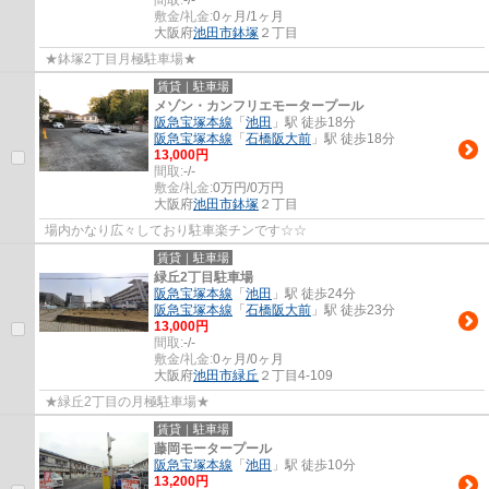
敷金/礼金:
0ヶ月/1ヶ月
大阪府
池田市
鉢塚
２丁目
★鉢塚2丁目月極駐車場★
賃貸｜駐車場
メゾン・カンフリエモータープール
阪急宝塚本線
「
池田
」駅 徒歩18分
阪急宝塚本線
「
石橋阪大前
」駅 徒歩18分
13,000円
間取:
-/-
敷金/礼金:
0万円/0万円
大阪府
池田市
鉢塚
２丁目
場内かなり広々しており駐車楽チンです☆☆
賃貸｜駐車場
緑丘2丁目駐車場
阪急宝塚本線
「
池田
」駅 徒歩24分
阪急宝塚本線
「
石橋阪大前
」駅 徒歩23分
13,000円
間取:
-/-
敷金/礼金:
0ヶ月/0ヶ月
大阪府
池田市
緑丘
２丁目4-109
★緑丘2丁目の月極駐車場★
賃貸｜駐車場
藤岡モータープール
阪急宝塚本線
「
池田
」駅 徒歩10分
13,200円