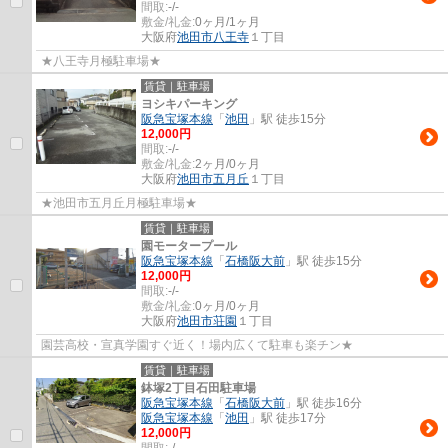
間取:
-/-
敷金/礼金:
0ヶ月/1ヶ月
大阪府
池田市
八王寺
１丁目
★八王寺月極駐車場★
賃貸｜駐車場
ヨシキパーキング
阪急宝塚本線
「
池田
」駅 徒歩15分
12,000円
間取:
-/-
敷金/礼金:
2ヶ月/0ヶ月
大阪府
池田市
五月丘
１丁目
★池田市五月丘月極駐車場★
賃貸｜駐車場
園モータープール
阪急宝塚本線
「
石橋阪大前
」駅 徒歩15分
12,000円
間取:
-/-
敷金/礼金:
0ヶ月/0ヶ月
大阪府
池田市
荘園
１丁目
園芸高校・宣真学園すぐ近く！場内広くて駐車も楽チン★
賃貸｜駐車場
鉢塚2丁目石田駐車場
阪急宝塚本線
「
石橋阪大前
」駅 徒歩16分
阪急宝塚本線
「
池田
」駅 徒歩17分
12,000円
間取:
-/-