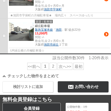
間取:
-/-
敷金/礼金:
0ヶ月/0ヶ月
大阪府
池田市
宇保町
★池田市宇保町の月極駐車場★ 場内広々 スペースゆったり
賃貸｜駐車場
緑丘駐車場
阪急宝塚本線
「
池田
」駅 徒歩22分
13,200円
間取:
-/-
敷金/礼金:
2ヶ月/0ヶ月
大阪府
池田市
緑丘
２丁目
UR緑丘横の月極駐車場☆
該当公開件数
30
件
1-20
件表示
1
2
<<前へ
次へ>>
最初
チェックした物件をまとめて
検討リストに追加
お問い合わせ
無料会員登録はこちら
公開物件数：
0
件
会員登録