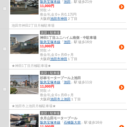
阪急宝塚本線
「
池田
」駅 徒歩21分
11,000円
間取:
-/-
敷金/礼金:
0ヶ月/1.1万円
大阪府
池田市
神田
２丁目
池田市神田2丁目月極駐車場
賃貸｜駐車場
神田1丁目ユニハイム南側・中駐車場
阪急宝塚本線
「
池田
」駅 徒歩16分
11,000円
間取:
-/-
敷金/礼金:
0ヶ月/0ヶ月
大阪府
池田市
神田
１丁目
★神田1丁目月極駐車場★
賃貸｜駐車場
杉林モータープール上池田
阪急宝塚本線
「
池田
」駅 徒歩11分
11,000円
間取:
-/-
敷金/礼金:
0ヶ月/0ヶ月
大阪府
池田市
上池田
１丁目
★池田市上池田月極駐車場★
賃貸｜駐車場
水月山田モータープール
阪急宝塚本線
「
石橋阪大前
」駅 徒歩16分
11,000円