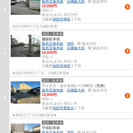
阪急宝塚本線
「
石橋阪大前
」駅 徒歩20分
10,000円
間取:
-/-
敷金/礼金:
0ヶ月/1万円
大阪府
池田市
神田
３丁目
池田市神田3丁目月極駐車場
賃貸｜駐車場
藤阪駐車場
阪急宝塚本線
「
池田
」駅 徒歩23分
阪急宝塚本線
「
石橋阪大前
」駅 徒歩21分
10,000円
間取:
-/-
敷金/礼金:
0ヶ月/0ヶ月
大阪府
池田市
神田
２丁目
★池田市神田２丁目 月極駐車場★
賃貸｜駐車場
フィクス・カリカガレージNO.2（西側）
阪急宝塚本線
「
石橋阪大前
」駅 徒歩16分
10,000円
間取:
-/-
敷金/礼金:
0ヶ月/1ヶ月
大阪府
池田市
豊島北
１丁目
★豊島北1丁目月極駐車場★
賃貸｜駐車場
宇保駐車場
阪急宝塚本線
「
池田
」駅 徒歩12分