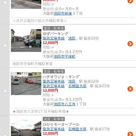
間取:
-/-
敷金/礼金:
0ヶ月/0ヶ月
大阪府
池田市
鉢塚
３丁目
☆水月公園目の前の月極駐車場☆
賃貸｜駐車場
ゆずパーキング
阪急宝塚本線
「
池田
」駅 徒歩10分
12,000円
間取:
-/-
敷金/礼金:
0ヶ月/1.2万円
大阪府
池田市
宇保町
池田市宇保町月極駐車場
賃貸｜駐車場
ハチオウジｐ－キング
阪急宝塚本線
「
池田
」駅 徒歩12分
阪急宝塚本線
「
石橋阪大前
」駅 徒歩22分
12,000円
間取:
-/-
敷金/礼金:
0ヶ月/1.2万円
大阪府
池田市
八王寺
１丁目
★池田市八王寺1丁目月極駐車場★
賃貸｜駐車場
ひかりモータープール
阪急宝塚本線
「
石橋阪大前
」駅 徒歩17分
12,000円