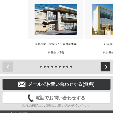
宣真学園（学校法人）宣真幼稚園
ひかり
約391m／5分
約1449
前
メールでお問い合わせする(無料)
電話でお問い合わせする
現況の確認はお気軽にお問い合わせください。