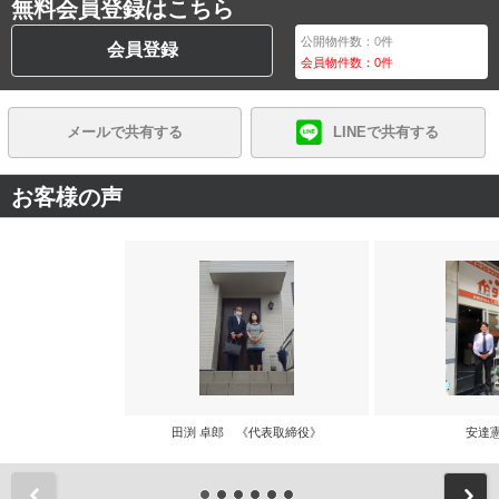
無料会員登録はこちら
公開物件数：
0
件
会員登録
会員物件数：
0
件
メールで共有する
LINEで共有する
お客様の声
田渕 卓郎 《代表取締役》
安達
前