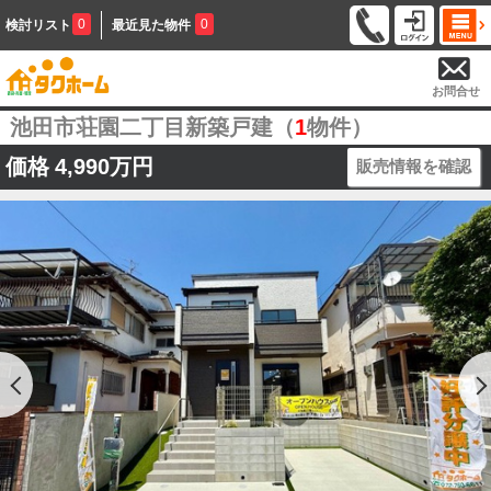
0
0
検討リスト
最近見た物件
お問合せ
池田市荘園二丁目新築戸建（
1
物件）
価格
4,990万円
販売情報を確認