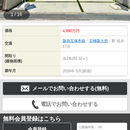
1 / 16
価格
4,990万円
阪急宝塚本線
「
石橋阪大前
」駅 徒歩
交通
17分
間取り
3LDK(92.32㎡)
(建物面積)
築年月
2026年 5月(新築)
メールでお問い合わせする(無料)
電話でお問い合わせする
無料会員登録はこちら
公開物件数：
0
件
会員登録