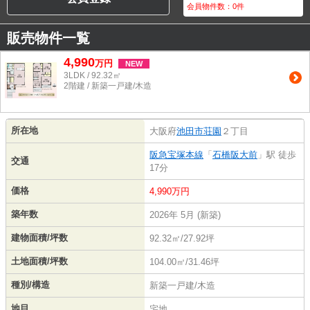
会員物件数：
0
件
販売物件一覧
4,990
万
円
NEW
3LDK / 92.32㎡
2階建 / 新築一戸建/木造
所在地
大阪府
池田市
荘園
２丁目
阪急宝塚本線
「
石橋阪大前
」駅 徒歩
交通
17分
価格
4,990万円
築年数
2026年 5月 (新築)
建物面積/坪数
92.32㎡/27.92坪
土地面積/坪数
104.00㎡/31.46坪
種別/構造
新築一戸建/木造
地目
宅地