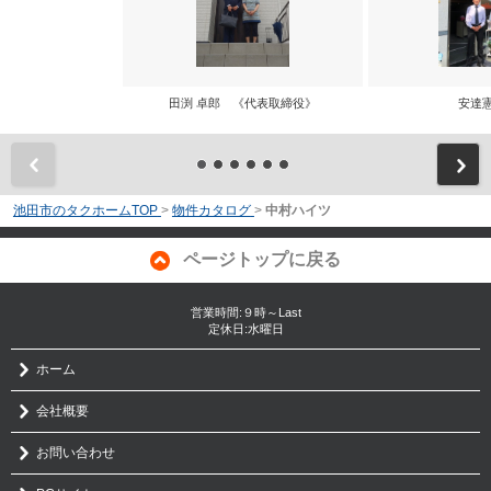
田渕 卓郎 《代表取締役》
安達
前
池田市のタクホームTOP
>
物件カタログ
>
中村ハイツ
ページトップに戻る
営業時間:９時～Last
定休日:水曜日
ホーム
会社概要
お問い合わせ