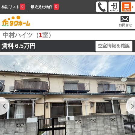
0
0
検討リスト
最近見た物件
お問合せ
中村ハイツ（
1
室）
賃料
6.5万円
空室情報を確認