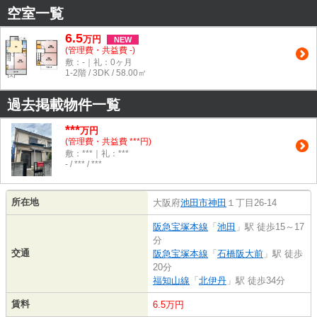
空室一覧
6.5
万
円
NEW
(管理費・共益費 -)
敷：-｜礼：0ヶ月
1-2階 / 3DK / 58.00㎡
過去掲載物件一覧
***
万円
(管理費・共益費 ***円)
敷：***｜礼：***
- / *** / ***
所在地
大阪府
池田市
神田
１丁目26-14
阪急宝塚本線
「
池田
」駅 徒歩15～17
分
交通
阪急宝塚本線
「
石橋阪大前
」駅 徒歩
20分
福知山線
「
北伊丹
」駅 徒歩34分
賃料
6.5万円