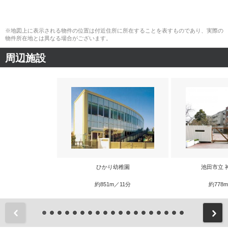
※地図上に表示される物件の位置は付近住所に所在することを表すものであり、実際の
物件所在地とは異なる場合がございます。
周辺施設
ひかり幼稚園
池田市立 
約851m／11分
約778
前