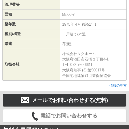
管理費等
-
面積
58.00㎡
築年数
1975年 4月 (築51年)
種別/構造
一戸建て/木造
階建
2階建
株式会社タクホーム
大阪府池田市石橋２丁目4-1
取扱会社
TEL:072-760-6611
大阪府知事 (3) 第56017号
全国宅地建物取引業保証協会
情報の見方
メールでお問い合わせする(無料)
電話でお問い合わせする