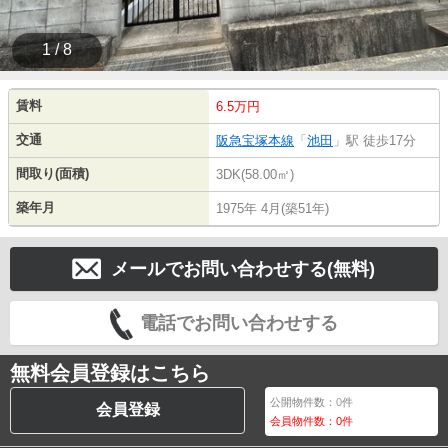
1 / 8
賃料
6.5万円
交通
阪急宝塚本線
「
池田
」駅 徒歩17分
間取り(面積)
3DK(58.00㎡)
築年月
1975年 4月(築51年)
メールでお問い合わせする(無料)
電話でお問い合わせする
無料会員登録はこちら
公開物件数：
0
件
会員登録
会員物件数：
0
件