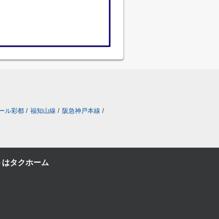
ール彩都
/
福知山線
/
阪急神戸本線
/
トはタクホーム