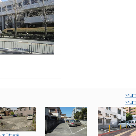
池田
池田
・太田駐車場