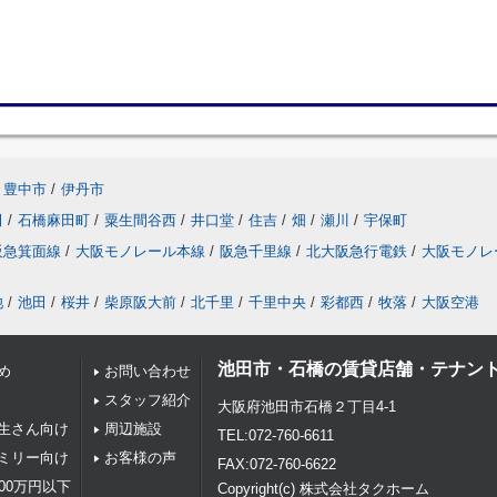
豊中市
/
伊丹市
田
/
石橋麻田町
/
粟生間谷西
/
井口堂
/
住吉
/
畑
/
瀬川
/
宇保町
阪急箕面線
/
大阪モノレール本線
/
阪急千里線
/
北大阪急行電鉄
/
大阪モノレ
池
/
池田
/
桜井
/
柴原阪大前
/
北千里
/
千里中央
/
彩都西
/
牧落
/
大阪空港
池田市・石橋の賃貸店舗・テナン
め
お問い合わせ
スタッフ紹介
大阪府池田市石橋２丁目4-1
生さん向け
周辺施設
TEL:072-760-6611
ミリー向け
お客様の声
FAX:072-760-6622
00万円以下
Copyright(c) 株式会社タクホーム