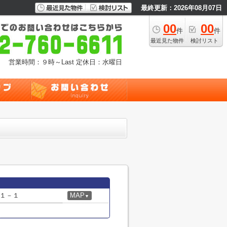
最終更新：2026年08月07日
00
00
件
件
最近見た物件
検討リスト
営業時間：９時～Last
定休日：水曜日
１－１
MAP
▼