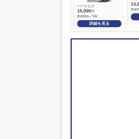
13,
パークヒロ
約44
15,000
円
約683m／9分
詳細を見る