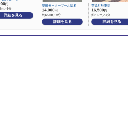
000
円
室町モータープール阪和
菅原町駐車場
5m／6分
14,000
16,500
円
円
詳細を見る
約654m／9分
約317m／4分
詳細を見る
詳細を見る