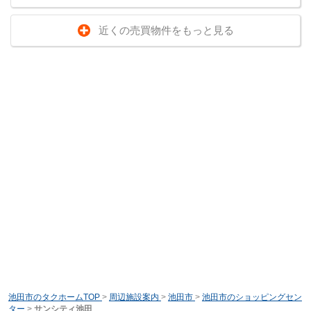
近くの売買物件をもっと見る
池田市のタクホームTOP
>
周辺施設案内
>
池田市
>
池田市のショッピングセン
ター
>
サンシティ池田