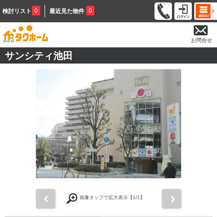
0
0
検討リスト
最近見た物件
お問合せ
サンシティ池田
前
次
画像タップで拡大表示【
1
/1】