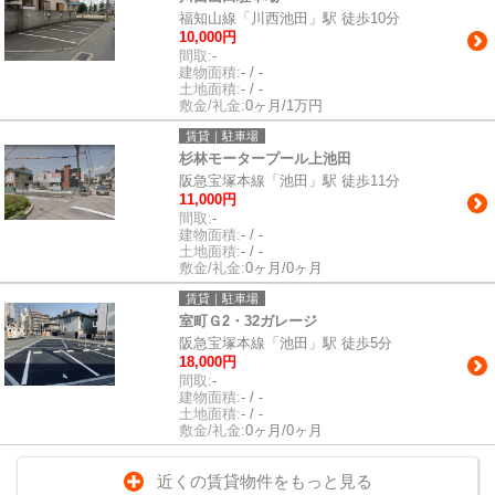
福知山線「川西池田」駅 徒歩10分
10,000円
間取:
-
建物面積:
- / -
土地面積:
- / -
敷金/礼金:
0ヶ月/1万円
賃貸｜駐車場
杉林モータープール上池田
阪急宝塚本線「池田」駅 徒歩11分
11,000円
間取:
-
建物面積:
- / -
土地面積:
- / -
敷金/礼金:
0ヶ月/0ヶ月
賃貸｜駐車場
室町Ｇ2・32ガレージ
阪急宝塚本線「池田」駅 徒歩5分
18,000円
間取:
-
建物面積:
- / -
土地面積:
- / -
敷金/礼金:
0ヶ月/0ヶ月
近くの賃貸物件をもっと見る