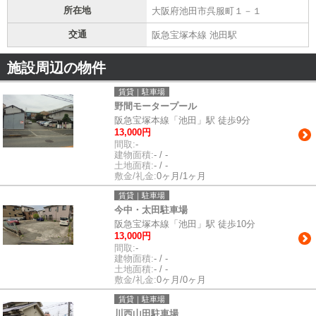
所在地
大阪府池田市呉服町１－１
交通
阪急宝塚本線 池田駅
施設周辺の物件
賃貸｜駐車場
野間モータープール
阪急宝塚本線「池田」駅 徒歩9分
13,000円
間取:
-
建物面積:
- / -
土地面積:
- / -
敷金/礼金:
0ヶ月/1ヶ月
賃貸｜駐車場
今中・太田駐車場
阪急宝塚本線「池田」駅 徒歩10分
13,000円
間取:
-
建物面積:
- / -
土地面積:
- / -
敷金/礼金:
0ヶ月/0ヶ月
賃貸｜駐車場
川西山田駐車場