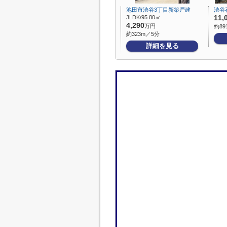
池田市渋谷3丁目新築戸建
渋谷
3LDK/95.80㎡
11,
4,290
万円
約89
約323m／5分
詳細を見る