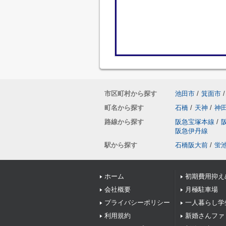
市区町村から探す
池田市
/
箕面市
/
町名から探す
石橋
/
天神
/
神
路線から探す
阪急宝塚本線
/
阪急伊丹線
駅から探す
石橋阪大前
/
蛍
ホーム
初期費用抑え
会社概要
月極駐車場
プライバシーポリシー
一人暮らし学
利用規約
新婚さんファ