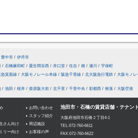
豊中市
/
伊丹市
田
/
石橋麻田町
/
粟生間谷西
/
井口堂
/
住吉
/
畑
/
瀬川
/
宇保町
阪急箕面線
/
大阪モノレール本線
/
阪急千里線
/
北大阪急行電鉄
/
大阪モノレ
池
/
池田
/
桜井
/
柴原阪大前
/
北千里
/
千里中央
/
彩都西
/
牧落
/
大阪空港
池田市・石橋の賃貸店舗・テナン
め
お問い合わせ
スタッフ紹介
大阪府池田市石橋２丁目4-1
生さん向け
周辺施設
TEL:072-760-6611
ミリー向け
お客様の声
FAX:072-760-6622