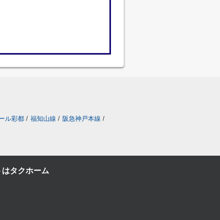
ール彩都
/
福知山線
/
阪急神戸本線
/
トはタクホーム