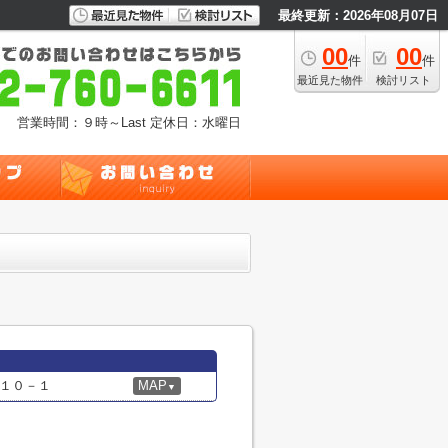
最終更新：2026年08月07日
00
00
件
件
最近見た物件
検討リスト
営業時間：９時～Last
定休日：水曜日
１０－１
MAP
▼