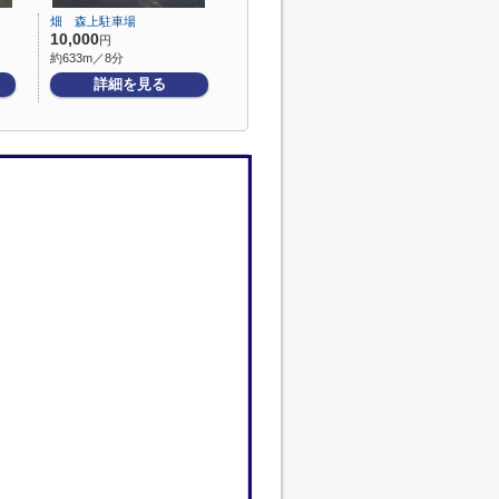
畑 森上駐車場
10,000
円
約633m／8分
詳細を見る