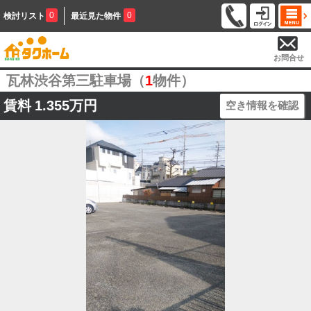
0
0
検討リスト
最近見た物件
お問合せ
瓦林渋谷第三駐車場（
1
物件）
賃料
1.355万円
空き情報を確認