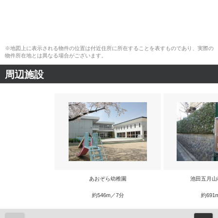
※地図上に表示される物件の位置は付近住所に所在することを表すものであり、実際の
物件所在地とは異なる場合がございます。
周辺施設
あおぞら幼稚園
池田五月山
約546m／7分
約691