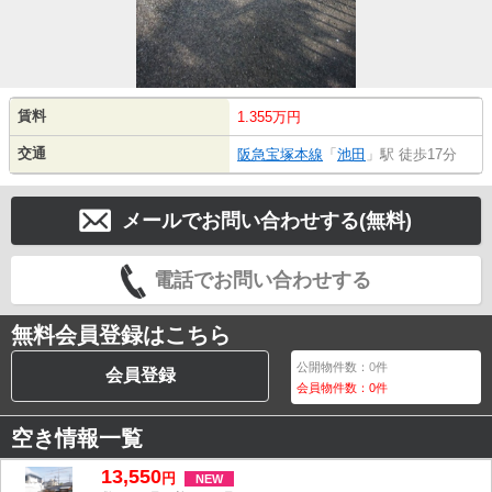
賃料
1.355万円
交通
阪急宝塚本線
「
池田
」駅 徒歩17分
メールでお問い合わせする(無料)
電話でお問い合わせする
無料会員登録はこちら
公開物件数：
0
件
会員登録
会員物件数：
0
件
空き情報一覧
13,550
円
NEW