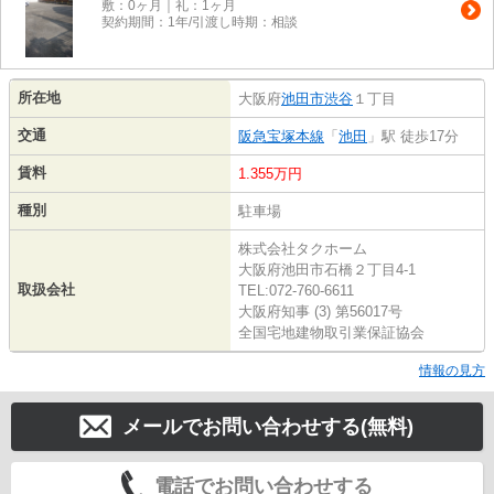
敷：0ヶ月｜礼：1ヶ月
契約期間：1年/引渡し時期：相談
所在地
大阪府
池田市
渋谷
１丁目
交通
阪急宝塚本線
「
池田
」駅 徒歩17分
賃料
1.355万円
種別
駐車場
株式会社タクホーム
大阪府池田市石橋２丁目4-1
取扱会社
TEL:072-760-6611
大阪府知事 (3) 第56017号
全国宅地建物取引業保証協会
情報の見方
メールでお問い合わせする(無料)
電話でお問い合わせする