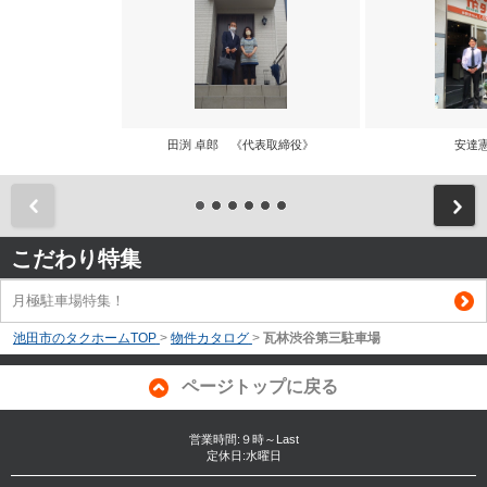
田渕 卓郎 《代表取締役》
安達
前
こだわり特集
月極駐車場特集！
池田市のタクホームTOP
>
物件カタログ
>
瓦林渋谷第三駐車場
ページトップに戻る
営業時間:９時～Last
定休日:水曜日