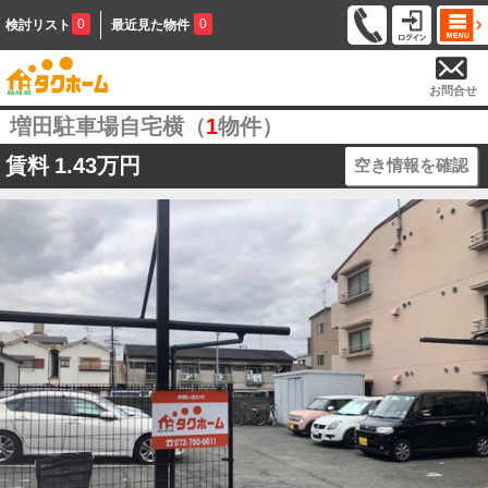
0
0
検討リスト
最近見た物件
お問合せ
増田駐車場自宅横（
1
物件）
賃料
1.43万円
空き情報を確認