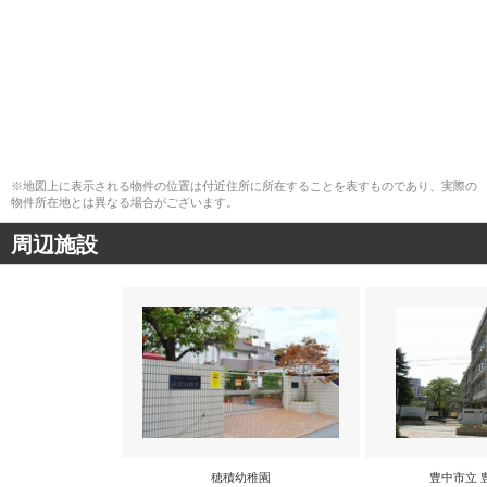
※地図上に表示される物件の位置は付近住所に所在することを表すものであり、実際の
物件所在地とは異なる場合がございます。
周辺施設
穂積幼稚園
豊中市立 