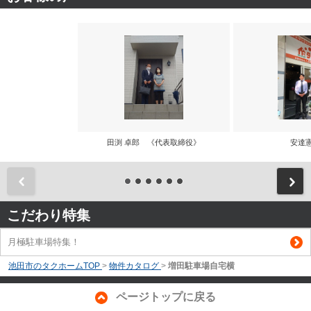
田渕 卓郎 《代表取締役》
安達
前
こだわり特集
月極駐車場特集！
池田市のタクホームTOP
>
物件カタログ
>
増田駐車場自宅横
ページトップに戻る