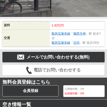
賃料
1.43万円
阪急宝塚本線
「
服部天神
」駅 徒歩7
交通
分
阪急宝塚本線
「
庄内
」駅 徒歩19分
メールでお問い合わせする(無料)
電話でお問い合わせする
無料会員登録はこちら
公開物件数：
0
件
会員登録
会員物件数：
0
件
空き情報一覧