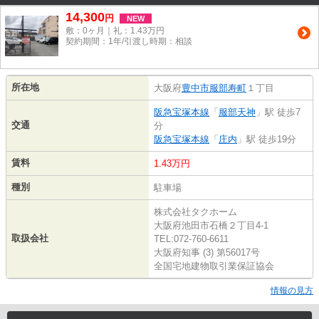
14,300
円
NEW
敷：0ヶ月｜礼：1.43万円
契約期間：1年/引渡し時期：相談
所在地
大阪府
豊中市
服部寿町
１丁目
阪急宝塚本線
「
服部天神
」駅 徒歩7
交通
分
阪急宝塚本線
「
庄内
」駅 徒歩19分
賃料
1.43万円
種別
駐車場
株式会社タクホーム
大阪府池田市石橋２丁目4-1
取扱会社
TEL:072-760-6611
大阪府知事 (3) 第56017号
全国宅地建物取引業保証協会
情報の見方